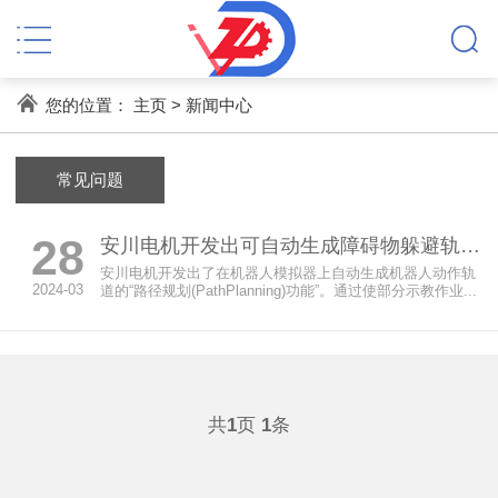
您的位置：
主页
>
新闻中心
常见问题
28
安川电机开发出可自动生成障碍物躲避轨道机器人
安川电机开发出了在机器人模拟器上自动生成机器人动作轨
2024-03
道的“路径规划(PathPlanning)功能”。通过使部分示教作业...
共
1
页
1
条