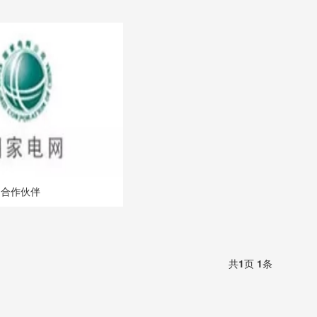
合作伙伴
共
1
页
1
条